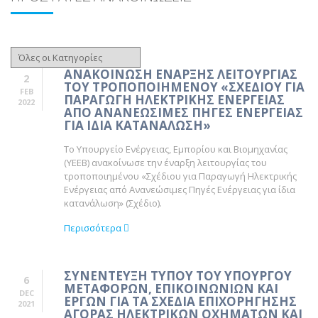
ΑΝΑΚΟΙΝΩΣΗ ΕΝΑΡΞΗΣ ΛΕΙΤΟΥΡΓΙΑΣ
2
ΤΟΥ ΤΡΟΠΟΠΟΙΗΜΕΝΟΥ «ΣΧΕΔΙΟΥ ΓΙΑ
FEB
ΠΑΡΑΓΩΓΗ ΗΛΕΚΤΡΙΚΗΣ ΕΝΕΡΓΕΙΑΣ
2022
ΑΠΟ ΑΝΑΝΕΩΣΙΜΕΣ ΠΗΓΕΣ ΕΝΕΡΓΕΙΑΣ
ΓΙΑ ΙΔΙΑ ΚΑΤΑΝΑΛΩΣΗ»
Το Υπουργείο Ενέργειας, Εμπορίου και Βιομηχανίας
(ΥΕΕΒ) ανακοίνωσε την έναρξη λειτουργίας του
τροποποιημένου «Σχέδιου για Παραγωγή Ηλεκτρικής
Ενέργειας από Ανανεώσιμες Πηγές Ενέργειας για ίδια
κατανάλωση» (Σχέδιο).
Περισσότερα
ΣΥΝΕΝΤΕΥΞΗ ΤΥΠΟΥ ΤΟΥ ΥΠΟΥΡΓΟΥ
6
ΜΕΤΑΦΟΡΩΝ, ΕΠΙΚΟΙΝΩΝΙΩΝ ΚΑΙ
DEC
ΕΡΓΩΝ ΓΙΑ ΤΑ ΣΧΕΔΙΑ ΕΠΙΧΟΡΗΓΗΣΗΣ
2021
ΑΓΟΡΑΣ ΗΛΕΚΤΡΙΚΩΝ ΟΧΗΜΑΤΩΝ ΚΑΙ