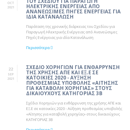
ΤΟΥ ΣΧΕΔΙΟΥ ΓΙΑ ΠΑΡΑΓΩΓΗ
OCT
ΗΛΕΚΤΡΙΚΗΣ ΕΝΕΡΓΕΙΑΣ ΑΠΟ
2021
ΑΝΑΝΕΩΣΙΜΕΣ ΠΗΓΕΣ ΕΝΕΡΓΕΙΑΣ ΓΙΑ
ΙΔΙΑ ΚΑΤΑΝΑΛΩΣΗ
Παράταση της χρονικής διάρκειας του Σχεδίου για
Παραγωγή Ηλεκτρικής Ενέργειας από Ανανεώσιμες
Πηγές Ενέργειας για ιδία Κατανάλωση
Περισσότερα
ΣΧΕΔΙΟ ΧΟΡΗΓΙΩΝ ΓΙΑ ΕΝΘΑΡΡΥΝΣΗ
22
ΤΗΣ ΧΡΗΣΗΣ ΑΠΕ ΚΑΙ ΕΞ.Ε ΣΕ
SEP
ΚΑΤΟΙΚΙΕΣ 2020 - ΑΥΞΗΣΗ
2021
ΠΡΟΘΕΣΜΙΑΣ ΥΠΟΒΟΛΗΣ «ΑΙΤΗΣΗΣ
ΓΙΑ ΚΑΤΑΒΟΛΗ ΧΟΡΗΓΙΑΣ» ΣΤΟΥΣ
ΔΙΚΑΙΟΥΧΟΥΣ ΚΑΤΗΓΟΡΙΑΣ 3Β
Σχέδιο Χορηγιών για ενθάρρυνση της χρήσης ΑΠΕ και
ΕΞ.Ε σε κατοικίες 2020 - Αύξηση προθεσμίας υποβολής
«Αίτησης για καταβολή χορηγίας» στους δικαιούχους
ΚΑΤΗΓΟΡΙΑΣ 3Β
Περισσότερα