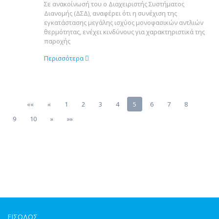
Σε ανακοίνωσή του ο Διαχειριστής Συστήματος
Διανομής (ΔΣΔ), αναφέρει ότι η συνέχιση της
εγκατάστασης μεγάλης ισχύος μονοφασικών αντλιών
θερμότητας, ενέχει κινδύνους για χαρακτηριστικά της
παροχής
Περισσότερα
(current)
««
«
1
2
3
4
5
6
7
8
9
10
»
»»
ΕΙΣΟΔΟΣ