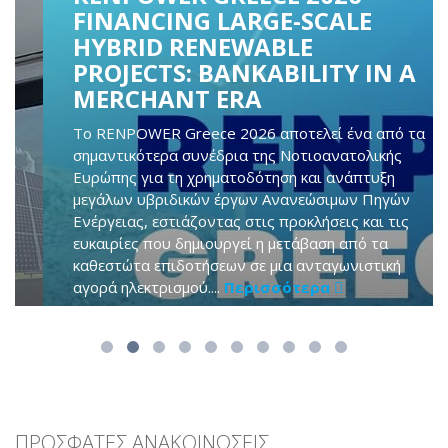
FINANCING LARGE-SCALE
HYBRID RENEWABLE
PROJECTS: BANKABILITY IN A
MERCHANT ERA
Το RENPOWER Greece 2026 αποτελεί ένα από τα
σημαντικότερα συνέδρια της Νοτιοανατολικής
Ευρώπης για τη χρηματοδότηση και ανάπτυξη
μεγάλων υβριδικών έργων Ανανεώσιμων Πηγών
Ενέργειας, εστιάζοντας στις προκλήσεις και τις
ευκαιρίες που δημιουργεί η μετάβαση από τα
καθεστώτα επιδοτήσεων σε μια ανταγωνιστική
αγορά ηλεκτρισμού....
Περισσότερα
ΠΡΟΣΦΑΤΕΣ ΑΝΑΚΟΙΝΩΣΕΙΣ